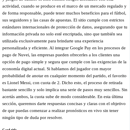
actividad, cuando se produce en el marco de un mercado regulado y
de forma responsable, puede tener muchos beneficios para el fútbol,
sus seguidores y las casas de apuestas. El sitio cumple con estrictos
estándares internacionales de protección de datos, asegurando que tu
información privada no solo esté encriptada, sino que también sea
utilizada exclusivamente para brindarte una experiencia
personalizada y eficiente. Al integrar Google Pay en los procesos de
pago de Nuvei, las empresas pueden ofrecerles a los clientes una
opción de pago simple y segura que cumple con las exigencias de la
economía digital actual. Si hablamos del jugador con mayor
probabilidad de anotar en cualquier momento del partido, el favorito
es Lionel Messi, con cuota de 2. Dicho esto, el proceso de retirada
bastante sencillo y solo implica una serie de pasos muy sencillos. Sin
acertás ambos, la cuota sube de modo considerable. En esta última
sección, queremos darte respuestas concisas y claras con el objetivo
de que puedas comenzar a realizar pronósticos en vivo sin tener
ningún tipo de duda por resolver.