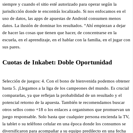
siempre y cuando el sitio esté autorizado para operar según la
jurisdicción donde te encontrás localizado. Si nos enfocamos en el
uso de datos, las apps de apuestas de Android consumen menos
datos. La ilusión de dominar los resultados. “Ahí empiezan a dejar
de hacer las cosas que tienen que hacer, de concentrarse en la
escuela, en el aprendizaje, en el hablar con la familia, en el jugar con
sus pares.
Cuotas de Inkabet: Doble Oportunidad
Selección de juegos: 4. Con el bono de bienvenida podemos obtener
hasta 5. ¡Llegamos a la liga de los campeones del mundo. Es crucial
compararlas, ya que reflejan la probabilidad de un resultado y el
potencial retorno de la apuesta. También te recomendamos buscar
otros sellos como +18 o los enlaces a organismos que promuevan un
juego responsable. Solo basta que cualquier persona encienda la TV,
la tablet o su teléfono celular en una época donde los consumos se
diversificaron para acompañar a su equipo predilecto en una fecha